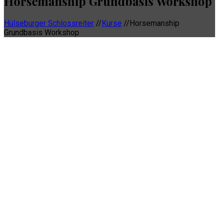
Horsemanship Grundbasis Workshop
Hülseburger Schlossreiter
//
Kurse
//
Horsemanship
Grundbasis Workshop